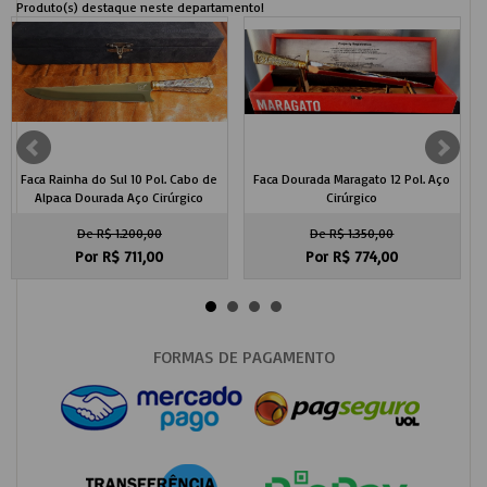
Produto(s) destaque neste departamento!
Faca Rainha do Sul 10 Pol. Cabo de
Faca Dourada Maragato 12 Pol. Aço
F
Alpaca Dourada Aço Cirúrgico
Cirúrgico
De R$ 1.200,00
De R$ 1.350,00
Por R$
711,00
Por R$
774,00
FORMAS DE PAGAMENTO