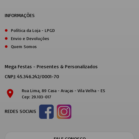
INFORMAÇÕES
Política da Loja - LPGD
Envio e Devoluções
Quem Somos
Mega Festas - Presentes & Personalizados
CNPJ: 45.346.242/0001-70
Rua Lima, 89 Casa - Araças - Vila Velha - ES
location_on
Cep: 29.103-017
REDES SOCIAIS
FALE CONOSCO