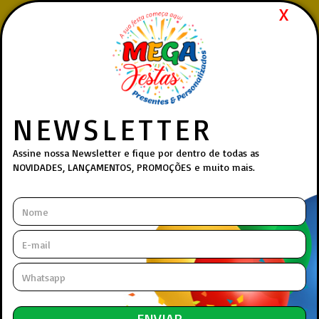
X
Pedidos realizados via
WhatsApp
| Atendimento rápido,
humano e 100% online.
(27) 99839-4412
Whatsapp:
Menu
NEWSLETTER
Princip
Assine nossa Newsletter e fique por dentro de todas as
NOVIDADES, LANÇAMENTOS, PROMOÇÕES e muito mais.
DEPARTAMENTOS
INFORMAÇÕES
Facas Especiais
>
BV Facas
> Faca El Gaúcho 7 Pol - Facas Bv