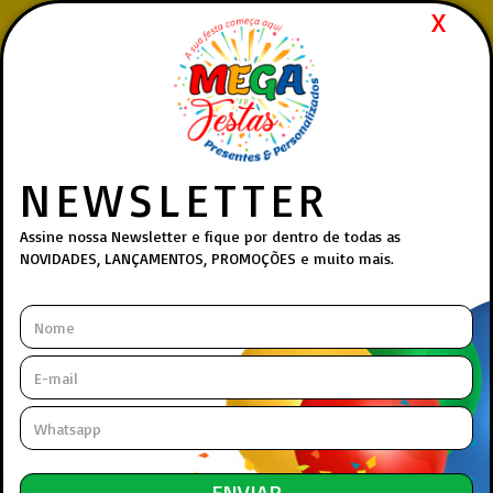
X
Pedidos realizados via
WhatsApp
| Atendimento rápido,
humano e 100% online.
(27) 99839-4412
Whatsapp:
Menu
NEWSLETTER
Princip
Assine nossa Newsletter e fique por dentro de todas as
NOVIDADES, LANÇAMENTOS, PROMOÇÕES e muito mais.
DEPARTAMENTOS
INFORMAÇÕES
22
Produtos Encontrados