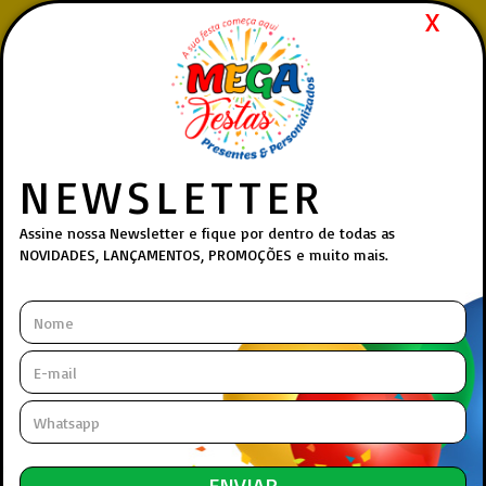
X
Pedidos realizados via
WhatsApp
| Atendimento rápido,
humano e 100% online.
(27) 99839-4412
Whatsapp:
Menu
NEWSLETTER
Princip
Assine nossa Newsletter e fique por dentro de todas as
NOVIDADES, LANÇAMENTOS, PROMOÇÕES e muito mais.
DEPARTAMENTOS
INFORMAÇÕES
Produtos Encontrados