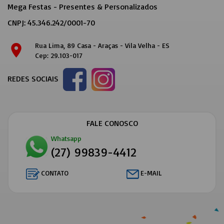
Mega Festas - Presentes & Personalizados
CNPJ: 45.346.242/0001-70
Rua Lima, 89 Casa - Araças - Vila Velha - ES
location_on
Cep: 29.103-017
REDES SOCIAIS
FALE CONOSCO
Whatsapp
(27) 99839-4412
CONTATO
E-MAIL