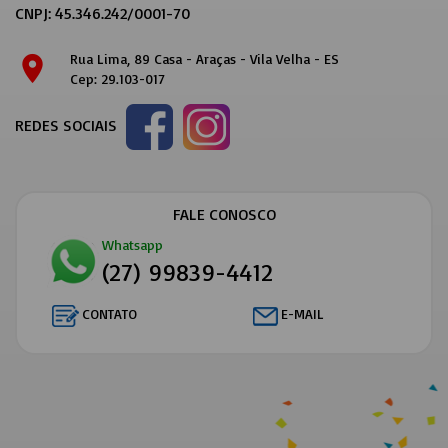
CNPJ: 45.346.242/0001-70
Rua Lima, 89 Casa - Araças - Vila Velha - ES
location_on
Cep: 29.103-017
REDES SOCIAIS
FALE CONOSCO
Whatsapp
(27) 99839-4412
CONTATO
E-MAIL