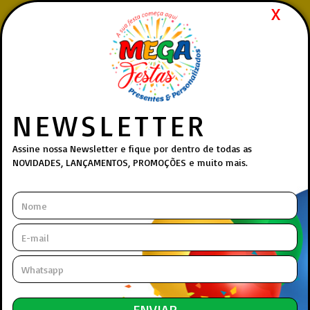
X
Pedidos realizados via
WhatsApp
| Atendimento rápido,
humano e 100% online.
(27) 99839-4412
Whatsapp:
Menu
NEWSLETTER
Princip
Assine nossa Newsletter e fique por dentro de todas as
NOVIDADES, LANÇAMENTOS, PROMOÇÕES e muito mais.
DEPARTAMENTOS
INFORMAÇÕES
/ Finalização
Compra Atual
/ Identificação